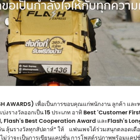
ASH AWARDS) เพื่อเป็นการขอบคุณแก่พนักงาน ลูกค้า และพาร์ท
่งรางวัลออกเป็น 15 ประเภท อาทิ Best 'Customer Firs
, Flash's Best Cooperation Award และFlash's Long
กวัน ลุ้นรางวัลทุกสัปดาห์” ให้ แฟนเพจได้ร่วมสนุกตลอด
ๆ ไม่ว่าจะเป็นการเขียนแคปชั่น การโพสต์รูปภาพพร้อมแคปช