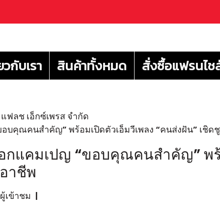
่ยวกับเรา
สินค้าทั้งหมด
สั่งซื้อแฟรนไชส
แฟลช เอ็กซ์เพรส จำกัด
ุณคนสำคัญ” พร้อมเปิดตัวเอ็มวีเพลง “คนส่งฝัน” เชิดชู
อกแคมเปญ “ขอบคุณคนสำคัญ” พร้อม
กอาชีพ
ู้เข้าชม
|