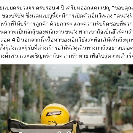
ิไทยแบบครบวงจร ครบรอบ 4 ปี เตรียมออกแคมเปญ “ขอบคุณ
็จ ของบริษัท ซึ่งแคมเปญนี้จะมีการเปิดตัวเอ็มวีเพลง “คนส่งฝ
ำหน้าที่ให้บริการลูกค้า ด้วยภาระ และความรับผิดชอบที่พวกเ
้านความเป็นนักสู้ของพนักงานขนส่ง พวกเขาถือเป็นฮีโร่คนสำ
ด 4 ปี นอกจากนี้ เนื้อหาของเอ็มวียังสะท้อนให้เห็นถึงมุมข
ู้ส่งและผู้รับที่ต่างเฝ้ารอให้พัสดุเดินทางมาถึงอย่างปลอ
งดิ้นรน และเผชิญหน้ากับความท้าทาย เพื่อไปสู่ความสำเร็