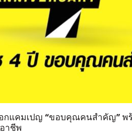
อกแคมเปญ “ขอบคุณคนสำคัญ” พร้อม
กอาชีพ