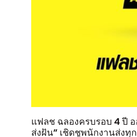
แฟลช ฉลองครบรอบ 4 ปี อ
ส่งฝัน” เชิดชูพนักงานส่งทุ