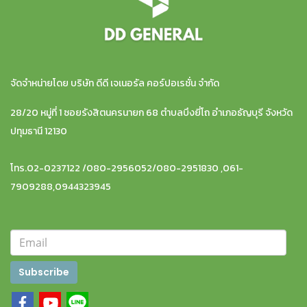
จัดจำหน่ายโดย บริษัท ดีดี เจเนอรัล คอร์ปอเรชั่น จำกัด
28/20 หมู่ที่ 1 ซอยรังสิตนครนายก 68 ตำบลบึงยี่โถ อำเภอธัญบุรี จังหวัด
ปทุมธานี 12130
โทร.02-0237122 /080-2956052/080-2951830 ,061-
7909288,0944323945
Subscribe