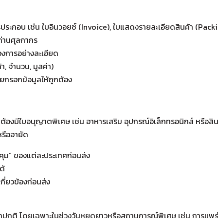
ประกอบ เช่น ใบอินวอยซ์ (Invoice), ใบแสดงรายละเอียดสินค้า (Pack
่ด่านศุลกากร
องการอย่างละเอียด
า, จำนวน, มูลค่า)
วยกรอกข้อมูลให้ถูกต้อง
ต้องมีใบอนุญาตพิเศษ เช่น อาหารเสริม อุปกรณ์อิเล็กทรอนิกส์ หรือสินค
รืออายัด
บคุม” ของแต่ละประเทศก่อนส่ง
ด้
ี่ยวข้องก่อนส่ง
าปกติ โดยเฉพาะในช่วงวันหยุดยาวหรือสถานการณ์พิเศษ เช่น การแพร่