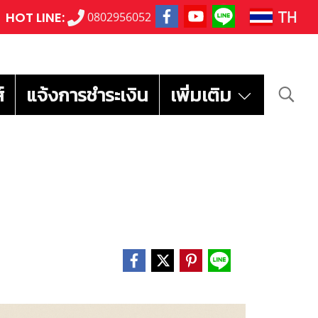
TH
HOT LINE:
0802956052
์
แจ้งการชำระเงิน
เพิ่มเติม