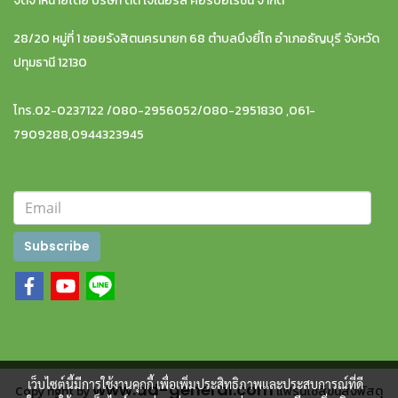
จัดจำหน่ายโดย บริษัท ดีดี เจเนอรัล คอร์ปอเรชั่น จำกัด
28/20 หมู่ที่ 1 ซอยรังสิตนครนายก 68 ตำบลบึงยี่โถ อำเภอธัญบุรี จังหวัด
ปทุมธานี 12130
โทร.02-0237122 /080-2956052/080-2951830 ,061-
7909288,0944323945
Subscribe
เว็บไซต์นี้มีการใช้งานคุกกี้ เพื่อเพิ่มประสิทธิภาพและประสบการณ์ที่ดี
www.dd-general.com
Copy right by
แฟรนไชส์ขนส่งพัสดุ