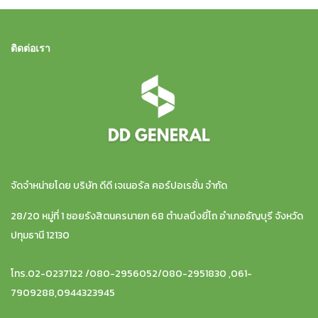
ติดต่อเรา
จัดจำหน่ายโดย บริษัท ดีดี เจเนอรัล คอร์ปอเรชั่น จำกัด
28/20 หมู่ที่ 1 ซอยรังสิตนครนายก 68 ตำบลบึงยี่โถ อำเภอธัญบุรี จังหวัด
ปทุมธานี 12130
โทร.02-0237122 /080-2956052/080-2951830 ,061-
7909288,0944323945