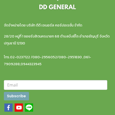
จัดจำหน่ายโดย บริษัท ดีดี เจเนอรัล คอร์ปอเรชั่น จำกัด
28/20 หมู่ที่ 1 ซอยรังสิตนครนายก 68 ตำบลบึงยี่โถ อำเภอธัญบุรี จังหวัด
ปทุมธานี 12130
โทร.02-0237122 /080-2956052/080-2951830 ,061-
7909288,0944323945
Subscribe