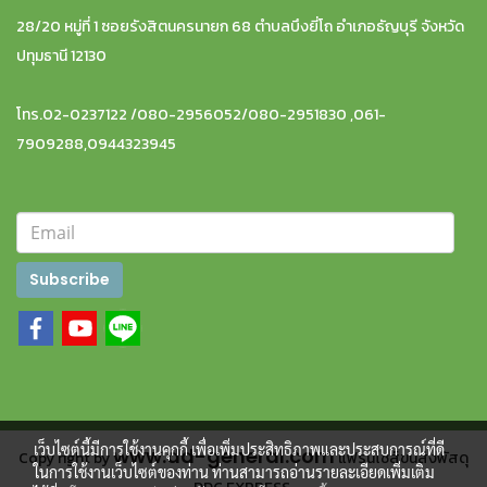
28/20 หมู่ที่ 1 ซอยรังสิตนครนายก 68 ตำบลบึงยี่โถ อำเภอธัญบุรี จังหวัด
ปทุมธานี 12130
โทร.02-0237122 /080-2956052/080-2951830 ,061-
7909288,0944323945
Subscribe
เว็บไซต์นี้มีการใช้งานคุกกี้ เพื่อเพิ่มประสิทธิภาพและประสบการณ์ที่ดี
www.dd-general.com
Copy right by
แฟรนไชส์ขนส่งพัสดุ
ในการใช้งานเว็บไซต์ของท่าน ท่านสามารถอ่านรายละเอียดเพิ่มเติม