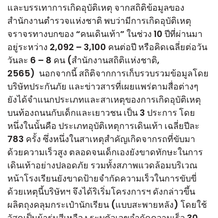
และบรรเทาการเกิดอุบัติเหตุ จากสถิติข้อมูลของ
สำนักงานตำรวจแห่งชาติ พบว่ามีการเกิดอุบัติเหตุ
จราจรทางบกของ “คนเดินเท้า” ในช่วง 10 ปีที่ผ่านมา
อยู่ระหว่าง 2,092 – 3,100 คนต่อปี หรือคิดเฉลี่ยต่อวัน
วันละ 6 – 8 คน (สำนักงานสถิติแห่งชาติ,
2565) นอกจากนี้ สถิติจากการเก็บรวบรวมข้อมูลโดย
บริษัทประกันภัย และข่าวสารที่เผยแพร่ตามสื่อต่างๆ
ยังได้จำแนกประเภทและสาเหตุของการเกิดอุบัติเหตุ
บนท้องถนนกับเด็กและเยาวชน เป็น 3 ประการ โดย
หนึ่งในนั้นคือ ประเภทอุบัติเหตุการเดินเท้า เฉลี่ยปีละ
783 ครั้ง ซึ่งหนึ่งในสาเหตุสำคัญเกิดจากรถที่ขับมา
ด้วยความเร็วสูง ตลอดจนเด็กเองยังขาดทักษะในการ
เดินเท้าอย่างปลอดภัย รวมทั้งสภาพแวดล้อมบริเวณ
หน้าโรงเรียนยังขาดป้ายจำกัดความเร็วในการขับขี่
ด้วยเหตุนี้บริษัทฯ จึงได้ริเริ่มโครงการฯ ดังกล่าวขึ้น
ผลิตถุงคลุมกระเป๋านักเรียน (แบบสะพายหลัง) โดยใช้
วัสดุเป็นผ้าร่มสีเหลือง ระบุตัวเลขจำกัดความเร็ว 30