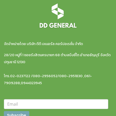
จัดจำหน่ายโดย บริษัท ดีดี เจเนอรัล คอร์ปอเรชั่น จำกัด
28/20 หมู่ที่ 1 ซอยรังสิตนครนายก 68 ตำบลบึงยี่โถ อำเภอธัญบุรี จังหวัด
ปทุมธานี 12130
โทร.02-0237122 /080-2956052/080-2951830 ,061-
7909288,0944323945
Subscribe