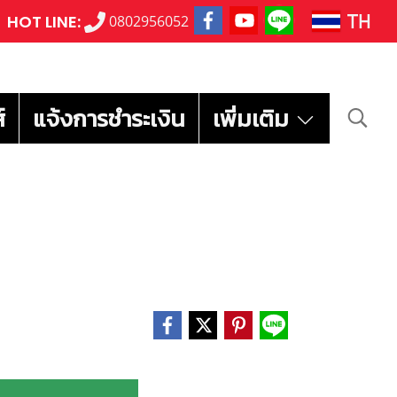
TH
HOT LINE:
0802956052
์
แจ้งการชำระเงิน
เพิ่มเติม