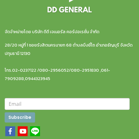
จัดจำหน่ายโดย บริษัท ดีดี เจเนอรัล คอร์ปอเรชั่น จำกัด
28/20 หมู่ที่ 1 ซอยรังสิตนครนายก 68 ตำบลบึงยี่โถ อำเภอธัญบุรี จังหวัด
ปทุมธานี 12130
โทร.02-0237122 /080-2956052/080-2951830 ,061-
7909288,0944323945
Subscribe