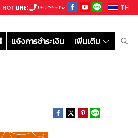
TH
HOT LINE:
0802956052
์
แจ้งการชำระเงิน
เพิ่มเติม