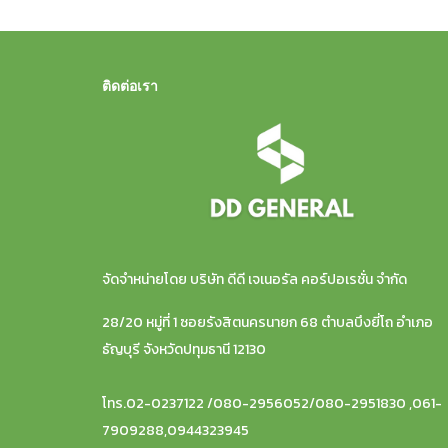
ติดต่อเรา
จัดจำหน่ายโดย บริษัท ดีดี เจเนอรัล คอร์ปอเรชั่น จำกัด
28/20 หมู่ที่ 1 ซอยรังสิตนครนายก 68 ตำบลบึงยี่โถ อำเภอ
ธัญบุรี จังหวัดปทุมธานี 12130
โทร.02-0237122 /080-2956052/080-2951830 ,061-
7909288,0944323945