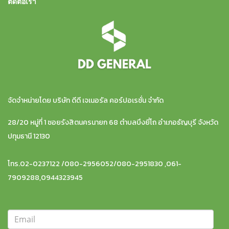
ติดต่อเรา
จัดจำหน่ายโดย บริษัท ดีดี เจเนอรัล คอร์ปอเรชั่น จำกัด
28/20 หมู่ที่ 1 ซอยรังสิตนครนายก 68 ตำบลบึงยี่โถ อำเภอธัญบุรี จังหวัด
ปทุมธานี 12130
โทร.02-0237122 /080-2956052/080-2951830 ,061-
7909288,0944323945