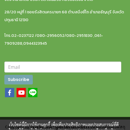
28/20 หมู่ที่ 1 ซอยรังสิตนครนายก 68 ตำบลบึงยี่โถ อำเภอธัญบุรี จังหวัด
ปทุมธานี 12130
โทร.02-0237122 /080-2956052/080-2951830 ,061-
7909288,0944323945
Subscribe
เว็บไซต์นี้มีการใช้งานคุกกี้ เพื่อเพิ่มประสิทธิภาพและประสบการณ์ที่ดี
www.dd-general.com
Copy right by
แฟรนไชส์ขนส่งพัสดุ