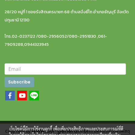
28/20 หมู่ที่ 1 ซอยรังสิตนครนายก 68 ตำบลบึงยี่โถ อำเภอธัญบุรี จังหวัด
ปทุมธานี 12130
โทร.02-0237122 /080-2956052/080-2951830 ,061-
7909288,0944323945
Subscribe
เว็บไซต์นี้มีการใช้งานคุกกี้ เพื่อเพิ่มประสิทธิภาพและประสบการณ์ที่ดี
www.dd-general.com
Copy right by
แฟรนไชส์ขนส่งพัสดุ