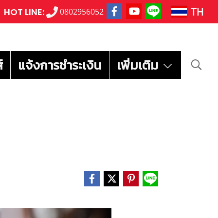
TH
HOT LINE:
0802956052
์
แจ้งการชำระเงิน
เพิ่มเติม