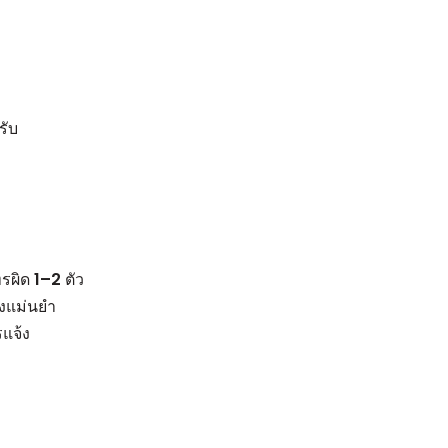
รับ
โทรผิด 1–2 ตัว
างแม่นยำ
รแจ้ง