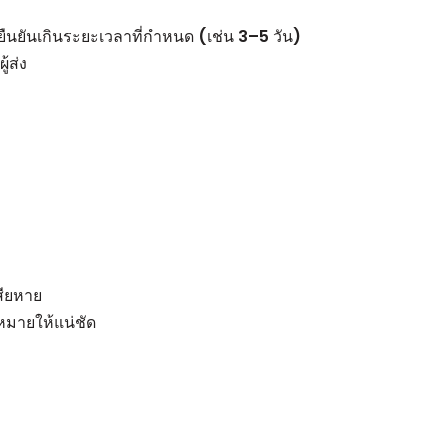
ยืนยันเกินระยะเวลาที่กำหนด (เช่น 3–5 วัน)
้ส่ง
สียหาย
หมายให้แน่ชัด