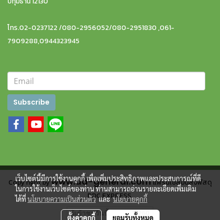
ปทุมธานี 12130
โทร.02-0237122 /080-2956052/080-2951830 ,061-
7909288,0944323945
Subscribe
เว็บไซต์นี้มีการใช้งานคุกกี้ เพื่อเพิ่มประสิทธิภาพและประสบการณ์ที่ดี
www.dd-general.com
Copy right by
แฟรนไชส์ขนส่งพัสดุ
ในการใช้งานเว็บไซต์ของท่าน ท่านสามารถอ่านรายละเอียดเพิ่มเติม
DDC EXPRESS
ได้ที่
นโยบายความเป็นส่วนตัว
และ
นโยบายคุกกี้
ผู้เข้าชมวันนี้
1,260
ตั้งค่าคุกกี้
ยอมรับทั้งหมด