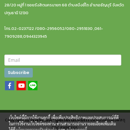
28/20 หมู่ที่ 1 ซอยรังสิตนครนายก 68 ตำบลบึงยี่โถ อำเภอธัญบุรี จังหวัด
ปทุมธานี 12130
โทร.02-0237122 /080-2956052/080-2951830 ,061-
7909288,0944323945
Subscribe
เว็บไซต์นี้มีการใช้งานคุกกี้ เพื่อเพิ่มประสิทธิภาพและประสบการณ์ที่ดี
www.dd-general.com
Copy right by
แฟรนไชส์ขนส่งพัสดุ
ในการใช้งานเว็บไซต์ของท่าน ท่านสามารถอ่านรายละเอียดเพิ่มเติม
DDC EXPRESS
ได้ที่
นโยบายความเป็นส่วนตัว
และ
นโยบายคุกกี้