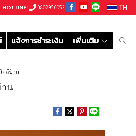
TH
HOT LINE:
0802956052
์
แจ้งการชำระเงิน
เพิ่มเติม
ใกล้บ้าน
บ้าน