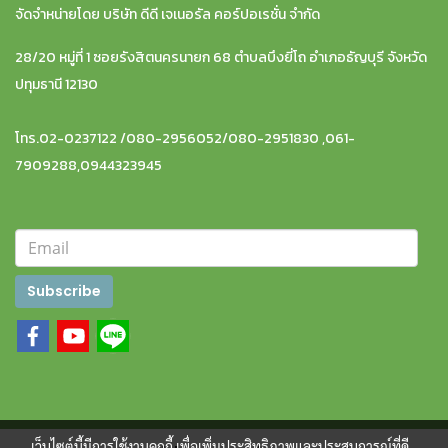
จัดจำหน่ายโดย บริษัท ดีดี เจเนอรัล คอร์ปอเรชั่น จำกัด
28/20 หมู่ที่ 1 ซอยรังสิตนครนายก 68 ตำบลบึงยี่โถ อำเภอธัญบุรี จังหวัด
ปทุมธานี 12130
โทร.02-0237122 /080-2956052/080-2951830 ,061-
7909288,0944323945
Subscribe
เว็บไซต์นี้มีการใช้งานคุกกี้ เพื่อเพิ่มประสิทธิภาพและประสบการณ์ที่ดี