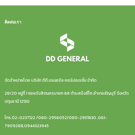
ติดต่อเรา
จัดจำหน่ายโดย บริษัท ดีดี เจเนอรัล คอร์ปอเรชั่น จำกัด
28/20 หมู่ที่ 1 ซอยรังสิตนครนายก 68 ตำบลบึงยี่โถ อำเภอธัญบุรี จังหวัด
ปทุมธานี 12130
โทร.02-0237122 /080-2956052/080-2951830 ,061-
7909288,0944323945