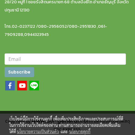
28/20 หมู่ที่ 1 ซอยรังสิตนครนายก 68 ตำบลบึงยี่โถ อำเภอธัญบุรี จังหวัด
ปทุมธานี 12130
โทร.02-0237122 /080-2956052/080-2951830 ,061-
7909288,0944323945
Subscribe
เว็บไซต์นี้มีการใช้งานคุกกี้ เพื่อเพิ่มประสิทธิภาพและประสบการณ์ที่ดี
www.dd-general.com
Copy right by
แฟรนไชส์ขนส่งพัสดุ
ในการใช้งานเว็บไซต์ของท่าน ท่านสามารถอ่านรายละเอียดเพิ่มเติม
DDC EXPRESS
ได้ที่
นโยบายความเป็นส่วนตัว
และ
นโยบายคุกกี้