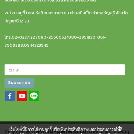
จัดจำหน่ายโดย บริษัท ดีดี เจเนอรัล คอร์ปอเรชั่น จำกัด
28/20 หมู่ที่ 1 ซอยรังสิตนครนายก 68 ตำบลบึงยี่โถ อำเภอธัญบุรี จังหวัด
ปทุมธานี 12130
โทร.02-0237122 /080-2956052/080-2951830 ,061-
7909288,0944323945
Subscribe
เว็บไซต์นี้มีการใช้งานคุกกี้ เพื่อเพิ่มประสิทธิภาพและประสบการณ์ที่ดี
www.dd-general.com
Copy right by
แฟรนไชส์ขนส่งพัสดุ