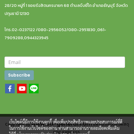
28/20 หมู่ที่ 1 ซอยรังสิตนครนายก 68 ตำบลบึงยี่โถ อำเภอธัญบุรี จังหวัด
ปทุมธานี 12130
โทร.02-0237122 /080-2956052/080-2951830 ,061-
7909288,0944323945
Subscribe
เว็บไซต์นี้มีการใช้งานคุกกี้ เพื่อเพิ่มประสิทธิภาพและประสบการณ์ที่ดี
www.dd-general.com
Copy right by
แฟรนไชส์ขนส่งพัสดุ
ในการใช้งานเว็บไซต์ของท่าน ท่านสามารถอ่านรายละเอียดเพิ่มเติม
DDC EXPRESS