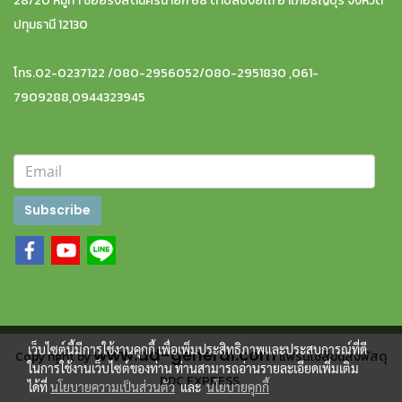
28/20 หมู่ที่ 1 ซอยรังสิตนครนายก 68 ตำบลบึงยี่โถ อำเภอธัญบุรี จังหวัด
ปทุมธานี 12130
โทร.02-0237122 /080-2956052/080-2951830 ,061-
7909288,0944323945
Subscribe
เว็บไซต์นี้มีการใช้งานคุกกี้ เพื่อเพิ่มประสิทธิภาพและประสบการณ์ที่ดี
www.dd-general.com
Copy right by
แฟรนไชส์ขนส่งพัสดุ
ในการใช้งานเว็บไซต์ของท่าน ท่านสามารถอ่านรายละเอียดเพิ่มเติม
DDC EXPRESS
ได้ที่
นโยบายความเป็นส่วนตัว
และ
นโยบายคุกกี้