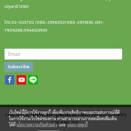
ปทุมธานี 12130
โทร.02-0237122 /080-2956052/080-2951830 ,061-
7909288,0944323945
Subscribe
เว็บไซต์นี้มีการใช้งานคุกกี้ เพื่อเพิ่มประสิทธิภาพและประสบการณ์ที่ดี
www.dd-general.com
Copy right by
แฟรนไชส์ขนส่งพัสดุ
ในการใช้งานเว็บไซต์ของท่าน ท่านสามารถอ่านรายละเอียดเพิ่มเติม
DDC EXPRESS
ได้ที่
นโยบายความเป็นส่วนตัว
และ
นโยบายคุกกี้