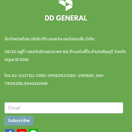
จัดจำหน่ายโดย บริษัท ดีดี เจเนอรัล คอร์ปอเรชั่น จำกัด
28/20 หมู่ที่ 1 ซอยรังสิตนครนายก 68 ตำบลบึงยี่โถ อำเภอธัญบุรี จังหวัด
ปทุมธานี 12130
โทร.02-0237122 /080-2956052/080-2951830 ,061-
7909288,0944323945
Subscribe